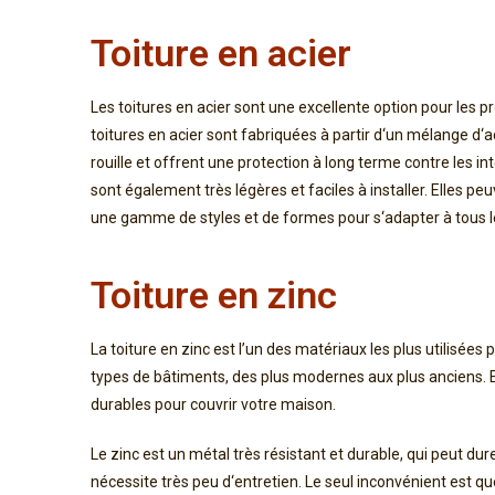
Toiture en acier
Les
to
itures
en
ac
ier
s
ont
une
excellent
e
option
pour
les
pr
to
itures
en
ac
ier
s
ont
fab
ri
qu
é
es
à
part
ir
d
‘
un
m
é
l
ange
d
‘
a
rou
ille
et
off
rent
une
protection
à
long
ter
me
cont
re
les
int
s
ont
é
gal
ement
tr
è
s
l
é
g
è
res
et
fac
iles
à
installer
.
Ell
es
pe
u
une
gam
me
de
styles
et
de
form
es
pour
s
‘
ad
apter
à
t
ous
l
Toiture en zinc
La
to
iture
en
zinc
est
l
’
un
des
mat
é
ri
aux
les
plus
utilisées
p
types
de
b
â
t
iments
,
des
plus
modern
es
aux
plus
an
ci
ens
.
E
dur
ables
pour
cou
v
rir
vot
re
ma
ison
.
Le
zinc
est
un
m
ét
al
tr
è
s
r
és
istant
et
durable
,
qui
pe
ut
d
ur
n
é
cess
ite
tr
è
s
pe
u
d
‘
ent
ret
ien
.
Le
se
ul
incon
v
én
ient
est
qu