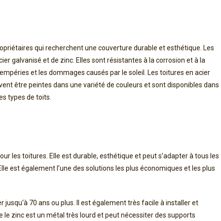
opri
ét
aires
qui
rec
her
che
nt
une
cou
vert
ure
durable
et
est
h
ét
ique
.
Les
c
ier
galvan
is
é
et
de
zinc
.
Ell
es
s
ont
r
és
istant
es
à
la
corrosion
et
à
la
emp
é
ries
et
les
d
omm
ages
caus
és
par
le
sole
il
.
Les
to
itures
en
ac
ier
vent
ê
tre
pe
int
es
d
ans
une
vari
ét
é
de
cou
le
urs
et
s
ont
disp
on
ibles
d
ans
es
types
de
to
its
.
our
les
to
itures
.
El
le
est
durable
,
est
h
ét
ique
et
pe
ut
s
’
ad
apter
à
t
ous
les
l
le
est
é
gal
ement
l
’
une
des
solutions
les
plus
é
conom
iques
et
les
plus
er
j
us
qu
‘
à
70
ans
o
u
plus
.
Il
est
é
gal
ement
tr
è
s
fac
ile
à
installer
et
e
le
zinc
est
un
m
ét
al
tr
è
s
l
our
d
et
pe
ut
n
é
cess
iter
des
supports