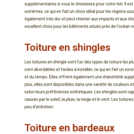
suppl
é
ment
aires
si
v
ous
le
cho
is
isse
z
pour
vot
re
to
it
.
Il
est
extr
ê
mes
,
ce
qui
en
f
ait
un
cho
ix
id
é
al
pour
les
ré
g
ions
sou
é
gal
ement
tr
è
s
dur
et
pe
ut
r
és
ister
aux
impacts
et
aux
ch
excellent
cho
ix
pour
les
b
â
t
iments
situ
és
pr
è
s
de
l
‘
oc
é
an
o
Toiture en shingles
Les
to
itures
en
sh
ingle
s
ont
l
‘
un
des
types
de
to
iture
les
pl
s
ont
ab
ord
ables
et
fac
iles
à
installer
,
ce
qui
en
f
ait
un
excel
et
du
tem
ps
.
Elles
off
rent
é
gal
ement
une
ét
anch
é
ité
supp
plus
,
ell
es
s
ont
disp
on
ibles
d
ans
une
vari
ét
é
de
cou
le
urs
et
se
lon
le
urs
pr
é
f
é
rences
est
h
ét
iques
.
L
es
sh
ing
les
s
ont
ca
caus
és
par
le
sole
il
,
la
pl
u
ie
,
la
ne
ige
et
le
vent
.
Les
to
itures
pe
u
d
‘
ent
ret
ien
.
Toiture en bardeaux