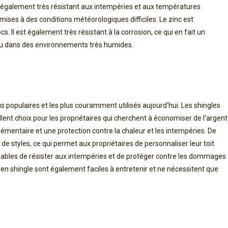
é
gal
ement
tr
è
s
r
és
istant
aux
int
emp
é
ries
et
aux
temp
ér
atures
m
ises
à
des
conditions
m
ét
é
or
olog
iques
diff
ic
iles
.
Le
zinc
est
oc
s
.
Il
est
é
gal
ement
tr
è
s
r
és
istant
à
la
corrosion
,
ce
qui
en
f
ait
un
u
d
ans
des
en
viron
n
ements
tr
è
s
hum
ides
.
us
popul
aires
et
les
plus
cour
am
ment
util
is
és
a
uj
our
d
‘
h
ui
.
Les
sh
ing
les
lent
cho
ix
pour
les
propri
ét
aires
qui
cher
che
nt
à
é
conom
iser
de
l
‘
arg
ent
l
é
ment
aire
et
une
protection
cont
re
la
ch
ale
ur
et
les
int
emp
é
ries
.
De
de
styles
,
ce
qui
per
met
aux
propri
ét
aires
de
person
n
al
iser
le
ur
to
it
p
ables
de
r
és
ister
aux
int
emp
é
ries
et
de
prot
é
ger
cont
re
les
d
omm
ages
en
sh
ingle
s
ont
é
gal
ement
fac
iles
à
ent
ret
en
ir
et
ne
n
é
cess
itent
que